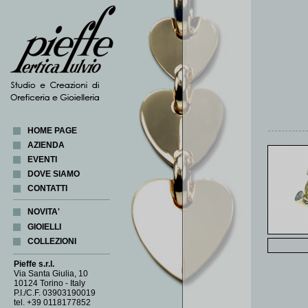
HOME PAGE
AZIENDA
EVENTI
DOVE SIAMO
CONTATTI
NOVITA'
GIOIELLI
COLLEZIONI
ANELLI
BRACCIALI
ABACUS
Pieffe s.r.l.
CIONDOLI
CORALLI
Via Santa Giulia, 10
10124 Torino - Italy
COLLANE
COSMOGONIA
P.I./C.F. 03903190019
FERMA FOULARD
CUORE DI LATTA
tel. +39 0118177852