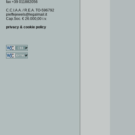
fax +39 011882056
FERMASOLDI
DOMINO
GEMELLI
DOUBLE OO
C.C.I.A.A. / R.E.A. TO-596792
pieffejewels@legalmail.it
MONETE
FAUNA
Cap.Soc. € 26.000,00 i.v.
ORECCHINI
FIAMMIFERI
privacy & cookie policy
PORTACHIAVI
FIORI
SPILLE
GEODI
GIADE
GOLF
ROSETTE
SAUTOIR
SECUSINO
SOGNIDIMARE
SPICCHIO
SQUARE
TURCHESI