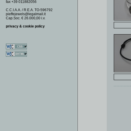
fax +39 011882056
FERMASOLDI
DOMINO
GEMELLI
DOUBLE OO
C.C.I.A.A. / R.E.A. TO-596792
pieffejewels@legalmail.it
MONETE
FAUNA
Cap.Soc. € 26.000,00 i.v.
ORECCHINI
FIAMMIFERI
privacy & cookie policy
PORTACHIAVI
FIORI
SPILLE
GEODI
GIADE
GOLF
ROSETTE
SAUTOIR
SECUSINO
SOGNIDIMARE
SPICCHIO
SQUARE
TURCHESI