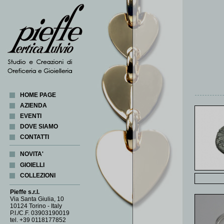
HOME PAGE
AZIENDA
EVENTI
DOVE SIAMO
CONTATTI
NOVITA'
GIOIELLI
COLLEZIONI
ANELLI
BRACCIALI
ABACUS
Pieffe s.r.l.
CIONDOLI
CORALLI
Via Santa Giulia, 10
10124 Torino - Italy
COLLANE
COSMOGONIA
P.I./C.F. 03903190019
FERMA FOULARD
CUORE DI LATTA
tel. +39 0118177852