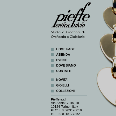
HOME PAGE
AZIENDA
EVENTI
DOVE SIAMO
CONTATTI
NOVITA'
GIOIELLI
COLLEZIONI
ANELLI
BRACCIALI
ABACUS
Pieffe s.r.l.
CIONDOLI
CORALLI
Via Santa Giulia, 10
10124 Torino - Italy
COLLANE
COSMOGONIA
P.I./C.F. 03903190019
FERMA FOULARD
CUORE DI LATTA
tel. +39 0118177852