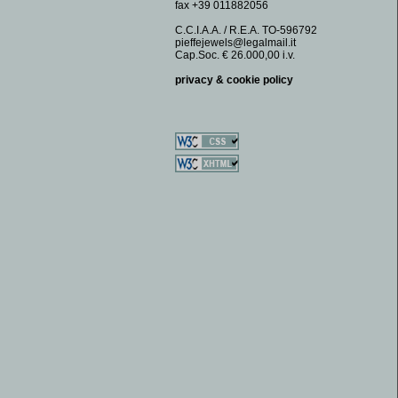
fax +39 011882056
FERMASOLDI
DOMINO
GEMELLI
DOUBLE OO
C.C.I.A.A. / R.E.A. TO-596792
pieffejewels@legalmail.it
MONETE
FAUNA
Cap.Soc. € 26.000,00 i.v.
ORECCHINI
FIAMMIFERI
privacy & cookie policy
PORTACHIAVI
FIORI
SPILLE
GEODI
GIADE
GOLF
ROSETTE
SAUTOIR
SECUSINO
SOGNIDIMARE
SPICCHIO
SQUARE
TURCHESI